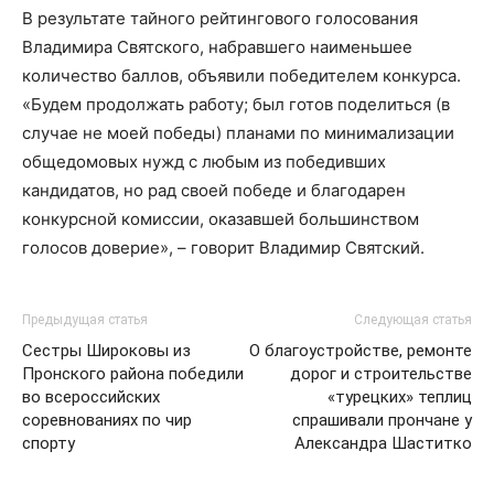
В результате тайного рейтингового голосования
Владимира Святского, набравшего наименьшее
количество баллов, объявили победителем конкурса.
«Будем продолжать работу; был готов поделиться (в
случае не моей победы) планами по минимализации
общедомовых нужд с любым из победивших
кандидатов, но рад своей победе и благодарен
конкурсной комиссии, оказавшей большинством
голосов доверие», – говорит Владимир Святский.
Предыдущая статья
Следующая статья
Сестры Широковы из
О благоустройстве, ремонте
Пронского района победили
дорог и строительстве
во всероссийских
«турецких» теплиц
соревнованиях по чир
спрашивали прончане у
спорту
Александра Шаститко